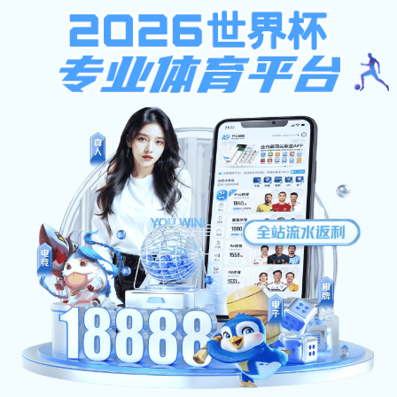
注册入口
华体会唯一官网
APP与网页版
入口｜畅享全球体育赛事与数
据服务
欢迎访问
华体会唯一官网
，提供全面覆盖足
球、篮球、电竞等项目的赛事资讯与数据内容，
支持
APP下载
与
网页使用
，每日同步更新千场
比赛，聚焦热门体育内容， 助您轻松获取赛事
动态，掌握比赛节奏。