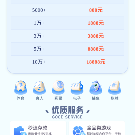
02. 服务升级
随着华体会在线(中国)唯一官方网站需求增
长，平台陆续上线直播回放、数据分析、比分
预测等功能，同时支持APP与网页双端操作，
带来更快更稳的观赛体验。
03. 国际拓展
目前华体会唯一官网已在东南亚、欧美等区域
建立本地化团队，推动技术与服务全球落地，
打造具有国际竞争力的赛事平台品牌。