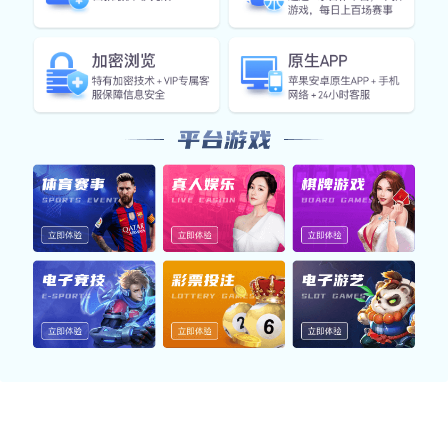
多样赛事服务
覆盖五大热门体育领域，华体会唯一官网 为您提供一站式观
赛与数据支持服务
体育赛事