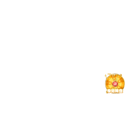
2023 数据安全合规金奖
华体会在线(中国)唯一官方网站 通过 ISO 安全认证审核，在
平台访问、数据加密等方面表现优异。