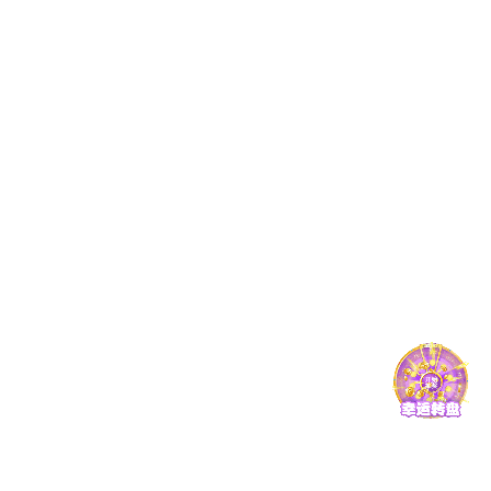
另外，提高公众对篮球运动法规及其变化过程了解也
是解决问题的重要途径之一。当更多的人意识到这些
细节时，他们就能够理性看待每一次争议性的判断，
从而减少无谓争论。而这，无疑也能促进整个联盟朝
着更健康、公平的发展方向迈进。
最终，要想彻底改善这一局面，需要各方共同努力，
不仅包括联盟管理层，还需广大球迷给予理解。同
时，也希望杰伦·布朗等优秀年轻运动员能够继续坚持
自己的风格，在未来成为更加强大的选手，为球队乃
至整个联赛带来更多精彩表现。
总结：
总之，“杰伦·布朗因伸胳膊被判进攻犯规引争议”这一