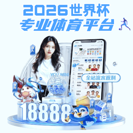
注册入口
华体会唯一官网
APP与网页版
入口｜畅享全球体育赛事与数
据服务
欢迎访问
华体会唯一官网
，提供全面覆盖足
球、篮球、电竞等项目的赛事资讯与数据内容，
支持
APP下载
与
网页使用
，每日同步更新千场
比赛，聚焦热门体育内容， 助您轻松获取赛事
动态，掌握比赛节奏。