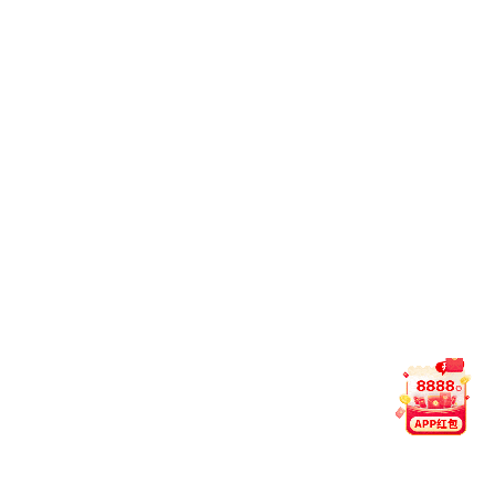
尤文与马竞洽谈瑟尔洛特交易同时考虑尼
本文将围绕尤文图斯与马德里竞技之间的交易谈判进行详细
探讨，重点...
2026-08-04